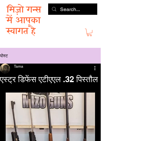
मिज़ो गन्स
में आपका
स्वागत है
पोस्ट
Tama
एस्ट्र डिफेंस एटीएएल .32 पिस्तौल